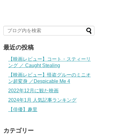
最近の投稿
【映画レビュー】コート・スティーリ
ング ／ Caught Stealing
【映画レビュー】怪盗グルーのミニオ
ン超変身 ／Despicable Me 4
2022年12月に観た映画
2024年1月 人気記事ランキング
【俳優】趣里
カテゴリー