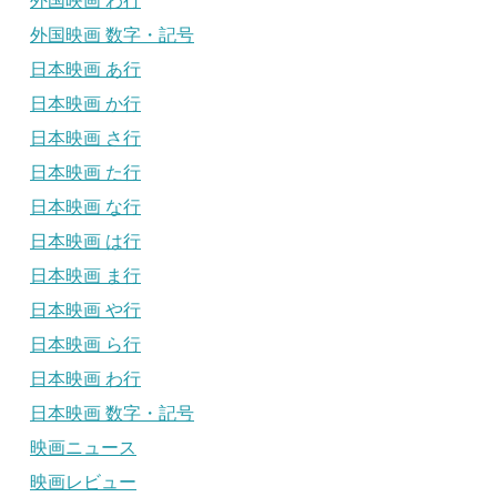
外国映画 わ行
外国映画 数字・記号
日本映画 あ行
日本映画 か行
日本映画 さ行
日本映画 た行
日本映画 な行
日本映画 は行
日本映画 ま行
日本映画 や行
日本映画 ら行
日本映画 わ行
日本映画 数字・記号
映画ニュース
映画レビュー