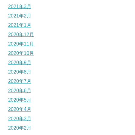
2021年3月
2021年2月
2021年1月
2020年12月
2020年11月
2020年10月
2020年9月
2020年8月
2020年7月
2020年6月
2020年5月
2020年4月
2020年3月
2020年2月