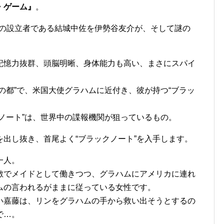
・ゲーム』
。
”の設立者である結城中佐を伊勢谷友介が、そして謎の
記憶力抜群、頭脳明晰、身体能力も高い、まさにスパイ
の都”で、米国大使グラハムに近付き、彼が持つ“ブラッ
ノート”は、世界中の諜報機関が狙っているもの。
出し抜き、首尾よく“ブラックノート”を入手します。
一人。
敷でメイドとして働きつつ、グラハムにアメリカに連れ
ムの言われるがままに従っている女性です。
い嘉藤は、リンをグラハムの手から救い出そうとするの
で…。