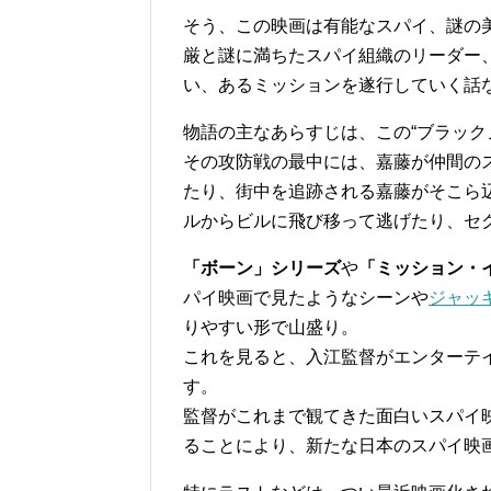
そう、この映画は有能なスパイ、謎の
厳と謎に満ちたスパイ組織のリーダー
い、あるミッションを遂行していく話
物語の主なあらすじは、この“ブラック
その攻防戦の最中には、嘉藤が仲間の
たり、街中を追跡される嘉藤がそこら
ルからビルに飛び移って逃げたり、セ
「ボーン」シリーズ
や
「ミッション・
パイ映画で見たようなシーンや
ジャッ
りやすい形で山盛り。
これを見ると、入江監督がエンターテ
す。
監督がこれまで観てきた面白いスパイ
ることにより、新たな日本のスパイ映