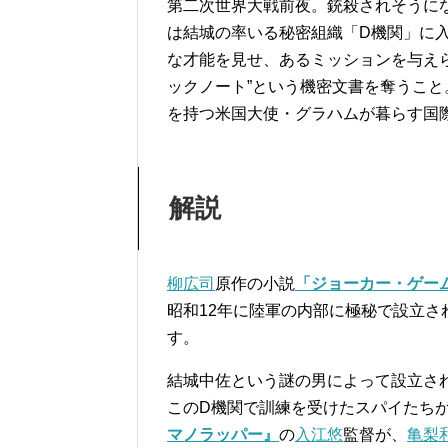
第二次世界大戦前夜。銃殺されそうに
は結城の率いる秘密組織「D機関」に
な才能を見せ、あるミッションを与え
ックノート”という機密文書を奪うこ
を持つ米国大使・グラハムが暮らす国際
解説
柳広司
原作の小説
「ジョーカー・ゲー
昭和12年に陸軍の内部に極秘で設立さ
す。
結城中佐という謎の男によって設立さ
このD機関で訓練を受けたスパイたち
マノラッパー』
の
入江悠
監督が、
亀梨