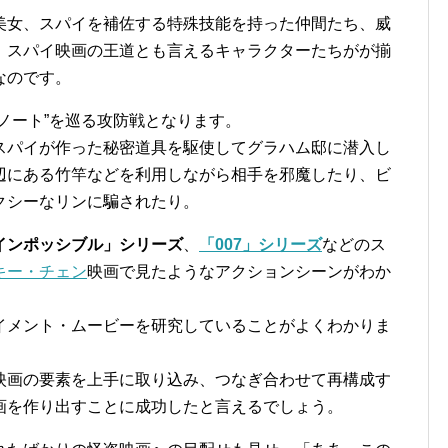
美女、スパイを補佐する特殊技能を持った仲間たち、威
、スパイ映画の王道とも言えるキャラクターたちがが揃
なのです。
ノート”を巡る攻防戦となります。
スパイが作った秘密道具を駆使してグラハム邸に潜入し
辺にある竹竿などを利用しながら相手を邪魔したり、ビ
クシーなリンに騙されたり。
インポッシブル」シリーズ
、
「007」シリーズ
などのス
キー・チェン
映画で見たようなアクションシーンがわか
イメント・ムービーを研究していることがよくわかりま
映画の要素を上手に取り込み、つなぎ合わせて再構成す
画を作り出すことに成功したと言えるでしょう。