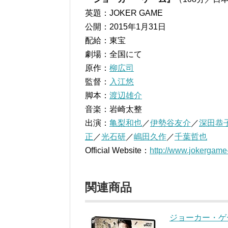
英題：JOKER GAME
公開：2015年1月31日
配給：東宝
劇場：全国にて
原作：
柳広司
監督：
入江悠
脚本：
渡辺雄介
音楽：岩崎太整
出演：
亀梨和也
／
伊勢谷友介
／
深田恭
正
／
光石研
／
嶋田久作
／
千葉哲也
Official Website：
http://www.jokergame
関連商品
ジョーカー・ゲーム