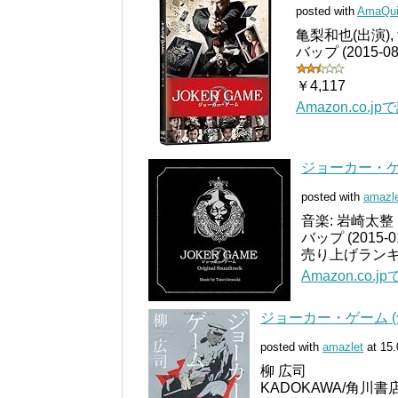
posted with
AmaQui
亀梨和也(出演),
バップ (2015-08-
￥4,117
Amazon.co.
ジョーカー・ゲ
posted with
amazl
音楽: 岩崎太整
バップ (2015-01
売り上げランキング
Amazon.co.
ジョーカー・ゲーム (
posted with
amazlet
at 15.
柳 広司
KADOKAWA/角川書店 (