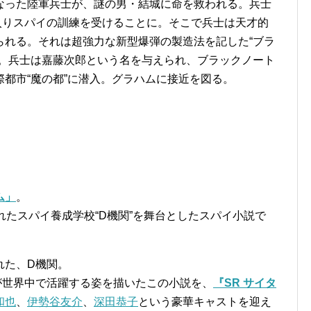
なった陸軍兵士が、謎の男・結城に命を救われる。兵士
入りスパイの訓練を受けることに。そこで兵士は天才的
られる。それは超強力な新型爆弾の製造法を記した“ブラ
と。兵士は嘉藤次郎という名を与えられ、ブラックノート
都市“魔の都”に潜入。グラハムに接近を図る。
ム」
。
れたスパイ養成学校“D機関”を舞台としたスパイ小説で
れた、D機関。
が世界中で活躍する姿を描いたこの小説を、
『SR サイタ
和也
、
伊勢谷友介
、
深田恭子
という豪華キャストを迎え