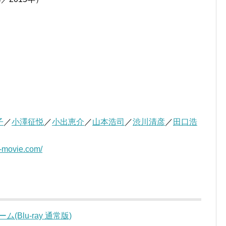
子
／
小澤征悦
／
小出恵介
／
山本浩司
／
渋川清彦
／
田口浩
-movie.com/
(Blu-ray 通常版)