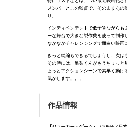
特にラストなどは、つい最近映画化さ
メンバーとこの監督で、そのままあの
り。
インディペンデントで低予算ながらも
ーな舞台で大きな製作費を使って制作
なかなかチャレンジングで面白い映画
きっと続編もできるでしょうし、次は
その時には、亀梨くんがもうちょっと
ょっとアクションシーンで素早く動け
気がします。。。
作品情報
『ジョーカー・ゲーム』
（108分／日本