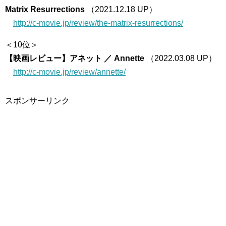
Matrix Resurrections
（2021.12.18 UP）
http://c-movie.jp/review/the-matrix-resurrections/
＜10位＞
【映画レビュー】アネット ／ Annette
（2022.03.08 UP）
http://c-movie.jp/review/annette/
スポンサーリンク