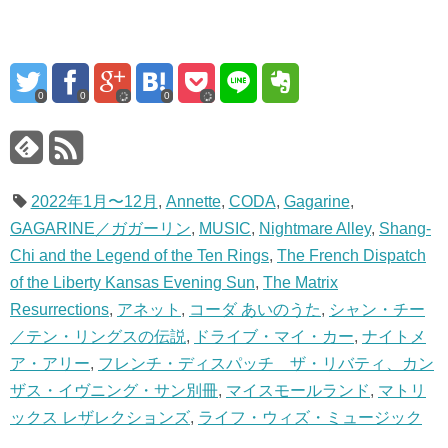
0
0
0
2022年1月〜12月
,
Annette
,
CODA
,
Gagarine
,
GAGARINE／ガガーリン
,
MUSIC
,
Nightmare Alley
,
Shang-
Chi and the Legend of the Ten Rings
,
The French Dispatch
of the Liberty Kansas Evening Sun
,
The Matrix
Resurrections
,
アネット
,
コーダ あいのうた
,
シャン・チー
／テン・リングスの伝説
,
ドライブ・マイ・カー
,
ナイトメ
ア・アリー
,
フレンチ・ディスパッチ ザ・リバティ、カン
ザス・イヴニング・サン別冊
,
マイスモールランド
,
マトリ
ックス レザレクションズ
,
ライフ・ウィズ・ミュージック