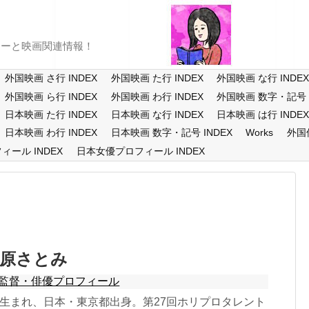
ューと映画関連情報！
外国映画 さ行 INDEX
外国映画 た行 INDEX
外国映画 な行 INDE
外国映画 ら行 INDEX
外国映画 わ行 INDEX
外国映画 数字・記号 I
日本映画 た行 INDEX
日本映画 な行 INDEX
日本映画 は行 INDE
日本映画 わ行 INDEX
日本映画 数字・記号 INDEX
Works
外国
ール INDEX
日本女優プロフィール INDEX
石原さとみ
監督・俳優プロフィール
24日生まれ、日本・東京都出身。第27回ホリプロタレント