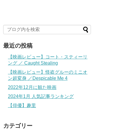
最近の投稿
【映画レビュー】コート・スティーリ
ング ／ Caught Stealing
【映画レビュー】怪盗グルーのミニオ
ン超変身 ／Despicable Me 4
2022年12月に観た映画
2024年1月 人気記事ランキング
【俳優】趣里
カテゴリー