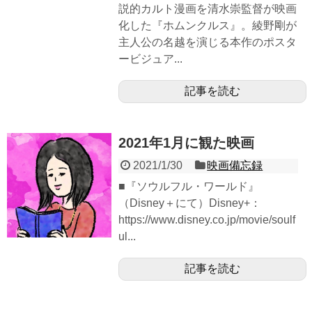
説的カルト漫画を清水崇監督が映画
化した『ホムンクルス』。綾野剛が
主人公の名越を演じる本作のポスタ
ービジュア...
記事を読む
2021年1月に観た映画
2021/1/30
映画備忘録
■『ソウルフル・ワールド』
（Disney＋にて）Disney+：
https://www.disney.co.jp/movie/soulf
ul...
記事を読む