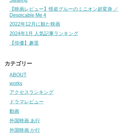
Stealing
【映画レビュー】怪盗グルーのミニオン超変身 ／
Despicable Me 4
2022年12月に観た映画
2024年1月 人気記事ランキング
【俳優】趣里
カテゴリー
ABOUT
works
アクセスランキング
ドラマレビュー
動画
外国映画 あ行
外国映画 か行