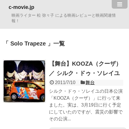
c-movie.jp
映画ライター 松 弥々子 による映画レビューと映画関連情
報！
Solo Trapeze
一覧
【舞台】KOOZA（クーザ）
／ シルク・ドゥ・ソレイユ
2011/7/10
舞台
シルク・ドゥ・ソレイユの日本公演
「KOOZA（クーザ）」に行って来
ました。実は、3月19日に行く予定
にしていたのですが、震災の影響で
その公演...