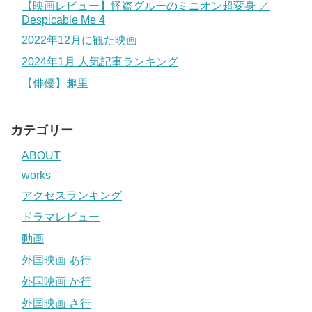
【映画レビュー】怪盗グルーのミニオン超変身 ／
Despicable Me 4
2022年12月に観た映画
2024年1月 人気記事ランキング
【俳優】趣里
カテゴリー
ABOUT
works
アクセスランキング
ドラマレビュー
動画
外国映画 あ行
外国映画 か行
外国映画 さ行