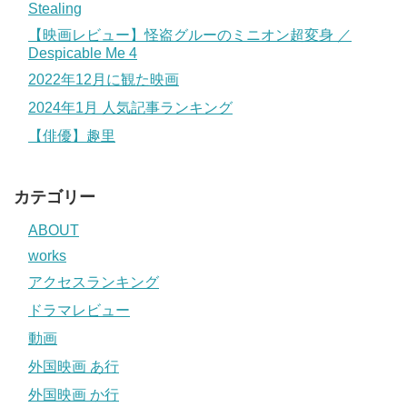
Stealing
【映画レビュー】怪盗グルーのミニオン超変身 ／
Despicable Me 4
2022年12月に観た映画
2024年1月 人気記事ランキング
【俳優】趣里
カテゴリー
ABOUT
works
アクセスランキング
ドラマレビュー
動画
外国映画 あ行
外国映画 か行