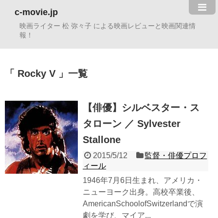
c-movie.jp
映画ライター 松 弥々子 による映画レビューと映画関連情
報！
Rocky V
一覧
【俳優】シルベスター・ス
タローン ／ Sylvester
Stallone
2015/5/12
監督・俳優プロフ
ィール
1946年7月6日生まれ、アメリカ・
ニューヨーク出身。高校卒業後、
AmericanSchoolofSwitzerlandで演
劇を学び、マイア...