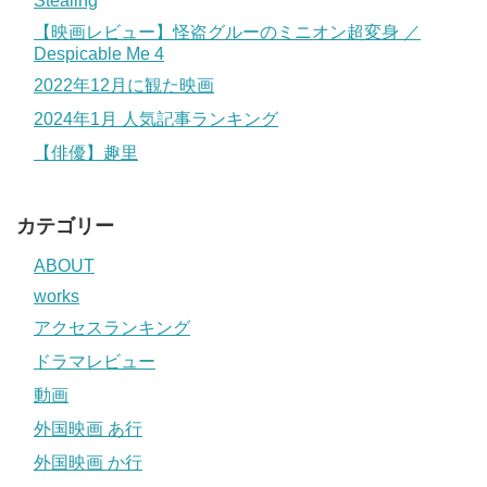
Stealing
【映画レビュー】怪盗グルーのミニオン超変身 ／
Despicable Me 4
2022年12月に観た映画
2024年1月 人気記事ランキング
【俳優】趣里
カテゴリー
ABOUT
works
アクセスランキング
ドラマレビュー
動画
外国映画 あ行
外国映画 か行