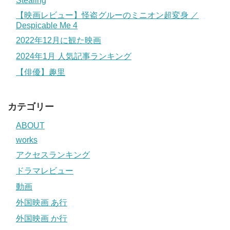
Stealing
【映画レビュー】怪盗グルーのミニオン超変身 ／
Despicable Me 4
2022年12月に観た映画
2024年1月 人気記事ランキング
【俳優】趣里
カテゴリー
ABOUT
works
アクセスランキング
ドラマレビュー
動画
外国映画 あ行
外国映画 か行