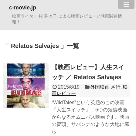
c-movie.jp
映画ライター 松 弥々子 による映画レビューと映画関連情
報！
Relatos Salvajes
一覧
【映画レビュー】人生スイ
ッチ ／ Relatos Salvajes
2015/8/19
外国映画 さ行
,
映
画レビュー
“WildTales”という英題のこの映画
『人生スイッチ』。6つの短編映画
からなるオムニバス映画です。映画
の冒頭、サバンナのような大地に暮
ら...