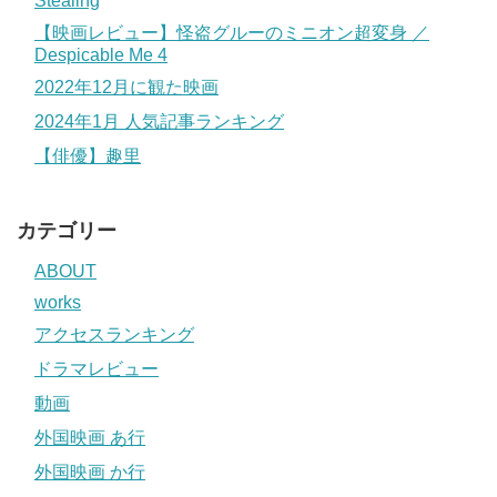
Stealing
【映画レビュー】怪盗グルーのミニオン超変身 ／
Despicable Me 4
2022年12月に観た映画
2024年1月 人気記事ランキング
【俳優】趣里
カテゴリー
ABOUT
works
アクセスランキング
ドラマレビュー
動画
外国映画 あ行
外国映画 か行