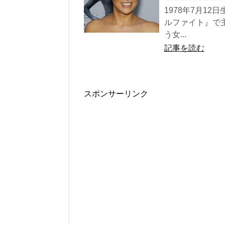
1978年7月1
ルファイト』で
う女...
記事を読む
スポンサーリンク