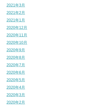
2021年3月
2021年2月
2021年1月
2020年12月
2020年11月
2020年10月
2020年9月
2020年8月
2020年7月
2020年6月
2020年5月
2020年4月
2020年3月
2020年2月