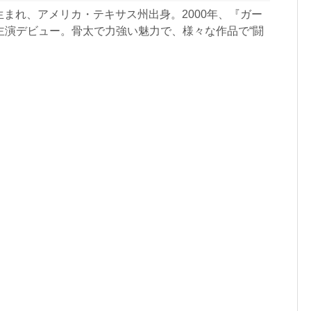
2日生まれ、アメリカ・テキサス州出身。2000年、『ガー
主演デビュー。骨太で力強い魅力で、様々な作品で“闘