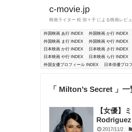
c-movie.jp
映画ライター 松 弥々子 による映画レビ
外国映画 あ行 INDEX
外国映画 か行 INDEX
外国映画 ま行 INDEX
外国映画 や行 INDEX
日本映画 か行 INDEX
日本映画 さ行 INDEX
日本映画 や行 INDEX
日本映画 ら行 INDEX
外国女優プロフィール INDEX
日本俳優プロフィ
Milton’s Secret
一
【女優】ミシ
Rodriguez
2017/11/2