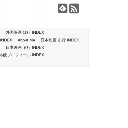
X
外国映画 は行 INDEX
NDEX
About Me
日本映画 あ行 INDEX
X
日本映画 ま行 INDEX
俳優プロフィール INDEX