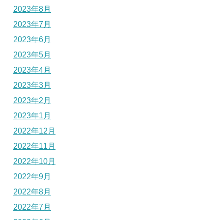
2023年8月
2023年7月
2023年6月
2023年5月
2023年4月
2023年3月
2023年2月
2023年1月
2022年12月
2022年11月
2022年10月
2022年9月
2022年8月
2022年7月