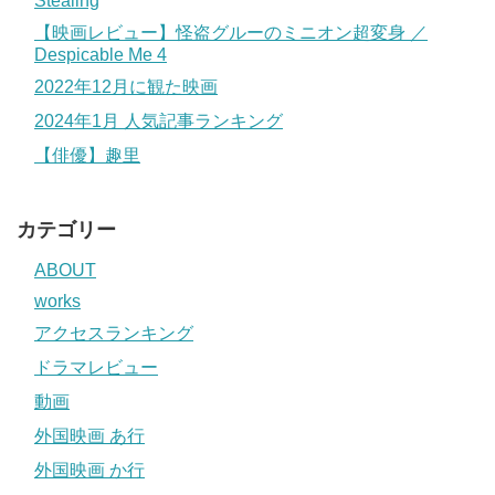
Stealing
【映画レビュー】怪盗グルーのミニオン超変身 ／
Despicable Me 4
2022年12月に観た映画
2024年1月 人気記事ランキング
【俳優】趣里
カテゴリー
ABOUT
works
アクセスランキング
ドラマレビュー
動画
外国映画 あ行
外国映画 か行