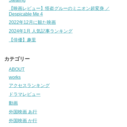
Stealing
【映画レビュー】怪盗グルーのミニオン超変身 ／
Despicable Me 4
2022年12月に観た映画
2024年1月 人気記事ランキング
【俳優】趣里
カテゴリー
ABOUT
works
アクセスランキング
ドラマレビュー
動画
外国映画 あ行
外国映画 か行