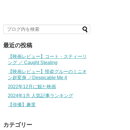
最近の投稿
【映画レビュー】コート・スティーリ
ング ／ Caught Stealing
【映画レビュー】怪盗グルーのミニオ
ン超変身 ／Despicable Me 4
2022年12月に観た映画
2024年1月 人気記事ランキング
【俳優】趣里
カテゴリー