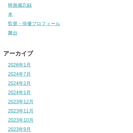
映画備忘録
本
監督・俳優プロフィール
舞台
アーカイブ
2026年1月
2024年7月
2024年2月
2024年1月
2023年12月
2023年11月
2023年10月
2023年9月