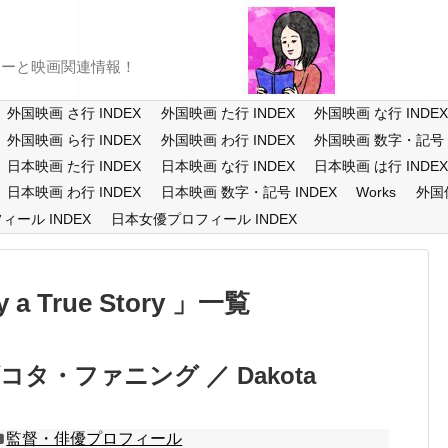
ューと映画関連情報！
外国映画 さ行 INDEX
外国映画 た行 INDEX
外国映画 な行 INDE
外国映画 ら行 INDEX
外国映画 わ行 INDEX
外国映画 数字・記号 I
日本映画 た行 INDEX
日本映画 な行 INDEX
日本映画 は行 INDE
日本映画 わ行 INDEX
日本映画 数字・記号 INDEX
Works
外国
ール INDEX
日本女優プロフィール INDEX
y a True Story
一覧
タ・ファニング ／ Dakota
監督・俳優プロフィール