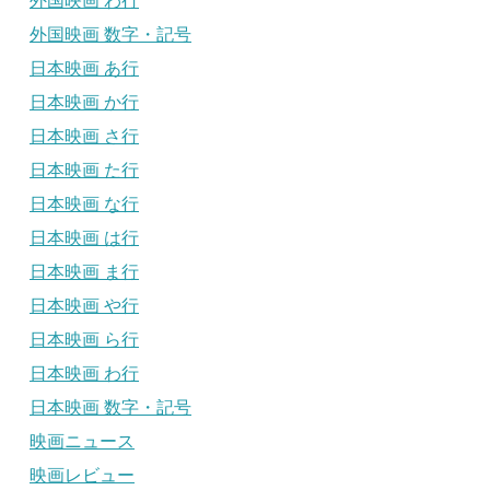
外国映画 わ行
外国映画 数字・記号
日本映画 あ行
日本映画 か行
日本映画 さ行
日本映画 た行
日本映画 な行
日本映画 は行
日本映画 ま行
日本映画 や行
日本映画 ら行
日本映画 わ行
日本映画 数字・記号
映画ニュース
映画レビュー