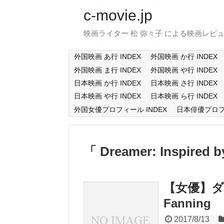
c-movie.jp
映画ライター 松 弥々子 による映画レビ
外国映画 あ行 INDEX
外国映画 か行 INDEX
外国映画 ま行 INDEX
外国映画 や行 INDEX
日本映画 か行 INDEX
日本映画 さ行 INDEX
日本映画 や行 INDEX
日本映画 ら行 INDEX
外国女優プロフィール INDEX
日本俳優プロフィ
Dreamer: Inspired b
【女優】ダコ
Fanning
2017/8/13