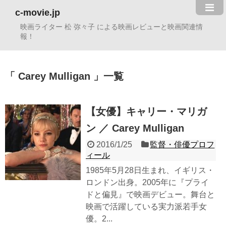
c-movie.jp
映画ライター 松 弥々子 による映画レビューと映画関連情
報！
Carey Mulligan
一覧
【女優】キャリー・マリガ
ン ／ Carey Mulligan
2016/1/25
監督・俳優プロフ
ィール
1985年5月28日生まれ、イギリス・
ロンドン出身。2005年に『プライ
ドと偏見』で映画デビュー。舞台と
映画で活躍している実力派若手女
優。2...