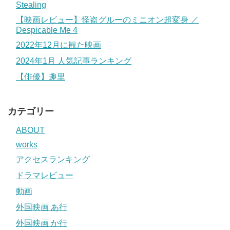
Stealing
【映画レビュー】怪盗グルーのミニオン超変身 ／
Despicable Me 4
2022年12月に観た映画
2024年1月 人気記事ランキング
【俳優】趣里
カテゴリー
ABOUT
works
アクセスランキング
ドラマレビュー
動画
外国映画 あ行
外国映画 か行