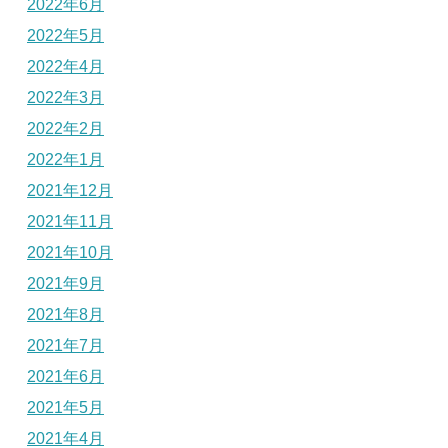
2022年6月
2022年5月
2022年4月
2022年3月
2022年2月
2022年1月
2021年12月
2021年11月
2021年10月
2021年9月
2021年8月
2021年7月
2021年6月
2021年5月
2021年4月