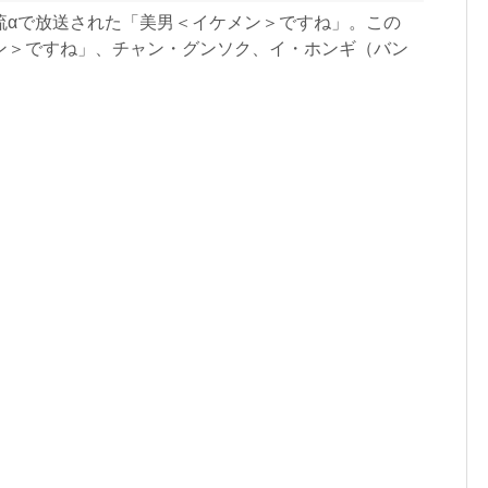
流αで放送された「美男＜イケメン＞ですね」。この
ン＞ですね」、チャン・グンソク、イ・ホンギ（バン