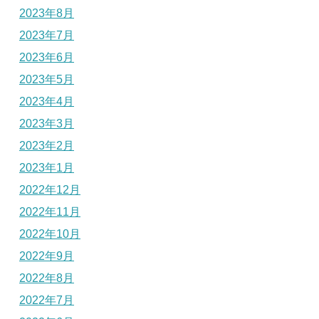
2023年8月
2023年7月
2023年6月
2023年5月
2023年4月
2023年3月
2023年2月
2023年1月
2022年12月
2022年11月
2022年10月
2022年9月
2022年8月
2022年7月