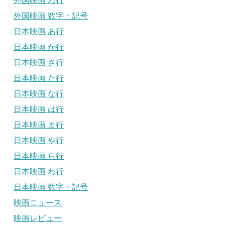
外国映画 わ行
外国映画 数字・記号
日本映画 あ行
日本映画 か行
日本映画 さ行
日本映画 た行
日本映画 な行
日本映画 は行
日本映画 ま行
日本映画 や行
日本映画 ら行
日本映画 わ行
日本映画 数字・記号
映画ニュース
映画レビュー