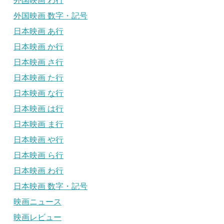
外国映画 わ行
外国映画 数字・記号
日本映画 あ行
日本映画 か行
日本映画 さ行
日本映画 た行
日本映画 な行
日本映画 は行
日本映画 ま行
日本映画 や行
日本映画 ら行
日本映画 わ行
日本映画 数字・記号
映画ニュース
映画レビュー