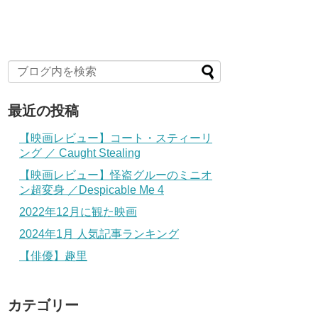
最近の投稿
【映画レビュー】コート・スティーリ
ング ／ Caught Stealing
【映画レビュー】怪盗グルーのミニオ
ン超変身 ／Despicable Me 4
2022年12月に観た映画
2024年1月 人気記事ランキング
【俳優】趣里
カテゴリー