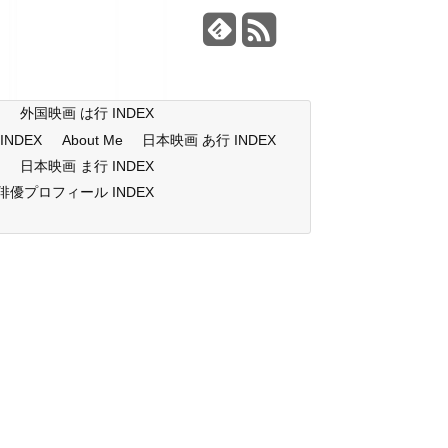
X
外国映画 は行 INDEX
NDEX
About Me
日本映画 あ行 INDEX
X
日本映画 ま行 INDEX
俳優プロフィール INDEX