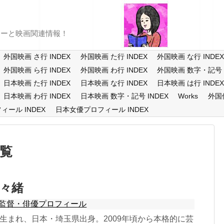
ューと映画関連情報！
外国映画 さ行 INDEX
外国映画 た行 INDEX
外国映画 な行 INDE
外国映画 ら行 INDEX
外国映画 わ行 INDEX
外国映画 数字・記号 I
日本映画 た行 INDEX
日本映画 な行 INDEX
日本映画 は行 INDE
日本映画 わ行 INDEX
日本映画 数字・記号 INDEX
Works
外国
ール INDEX
日本女優プロフィール INDEX
覧
々緒
監督・俳優プロフィール
28日生まれ、日本・埼玉県出身。2009年頃から本格的に芸