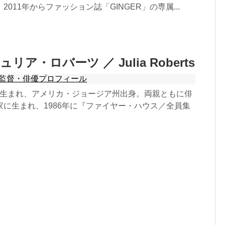
011年からファッション誌「GINGER」の専属...
リア・ロバーツ ／ Julia Roberts
監督・俳優プロフィール
28日生まれ、アメリカ・ジョージア州出身。両親ともに俳
家に生まれ、1986年に『ファイヤー・ハウス／全員集