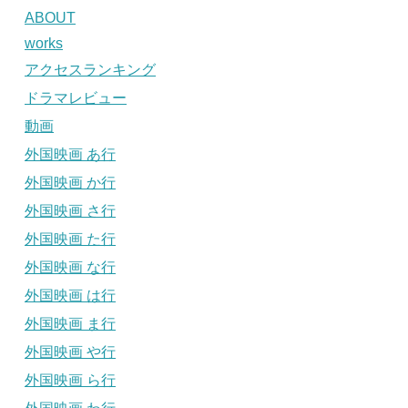
ABOUT
works
アクセスランキング
ドラマレビュー
動画
外国映画 あ行
外国映画 か行
外国映画 さ行
外国映画 た行
外国映画 な行
外国映画 は行
外国映画 ま行
外国映画 や行
外国映画 ら行