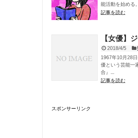
能活動を始める。2
記事を読む
【女優】ジュ
2018/4/5
1967年10月
優という芸能一
合』...
記事を読む
スポンサーリンク