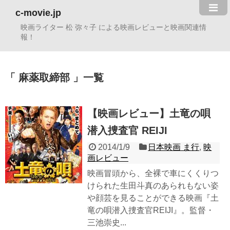
c-movie.jp
映画ライター 松 弥々子 による映画レビューと映画関連情
報！
麻薬取締部
一覧
【映画レビュー】土竜の唄
潜入捜査官 REIJI
2014/1/9
日本映画 ま行
,
映
画レビュー
映画冒頭から、全裸で車にくくりつ
けられた生田斗真のあられもない姿
や顔芸を見ることができる映画『土
竜の唄潜入捜査官REIJI』。監督・
三池崇史...