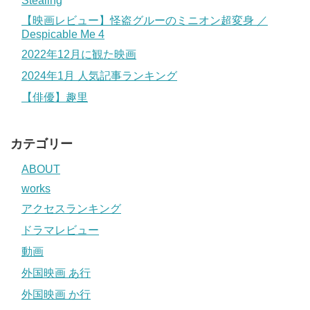
Stealing
【映画レビュー】怪盗グルーのミニオン超変身 ／
Despicable Me 4
2022年12月に観た映画
2024年1月 人気記事ランキング
【俳優】趣里
カテゴリー
ABOUT
works
アクセスランキング
ドラマレビュー
動画
外国映画 あ行
外国映画 か行