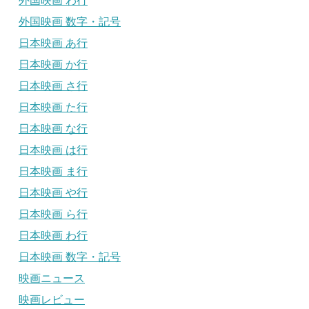
外国映画 わ行
外国映画 数字・記号
日本映画 あ行
日本映画 か行
日本映画 さ行
日本映画 た行
日本映画 な行
日本映画 は行
日本映画 ま行
日本映画 や行
日本映画 ら行
日本映画 わ行
日本映画 数字・記号
映画ニュース
映画レビュー