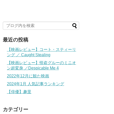
最近の投稿
【映画レビュー】コート・スティーリ
ング ／ Caught Stealing
【映画レビュー】怪盗グルーのミニオ
ン超変身 ／Despicable Me 4
2022年12月に観た映画
2024年1月 人気記事ランキング
【俳優】趣里
カテゴリー