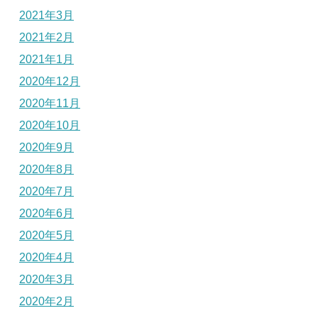
2021年3月
2021年2月
2021年1月
2020年12月
2020年11月
2020年10月
2020年9月
2020年8月
2020年7月
2020年6月
2020年5月
2020年4月
2020年3月
2020年2月