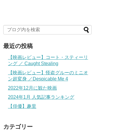
最近の投稿
【映画レビュー】コート・スティーリ
ング ／ Caught Stealing
【映画レビュー】怪盗グルーのミニオ
ン超変身 ／Despicable Me 4
2022年12月に観た映画
2024年1月 人気記事ランキング
【俳優】趣里
カテゴリー