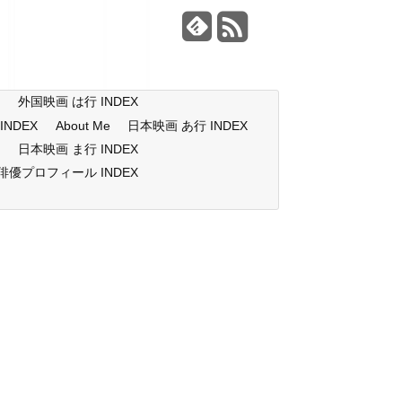
X
外国映画 は行 INDEX
NDEX
About Me
日本映画 あ行 INDEX
X
日本映画 ま行 INDEX
俳優プロフィール INDEX