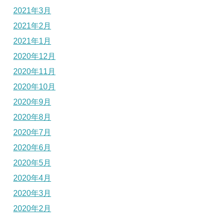
2021年3月
2021年2月
2021年1月
2020年12月
2020年11月
2020年10月
2020年9月
2020年8月
2020年7月
2020年6月
2020年5月
2020年4月
2020年3月
2020年2月