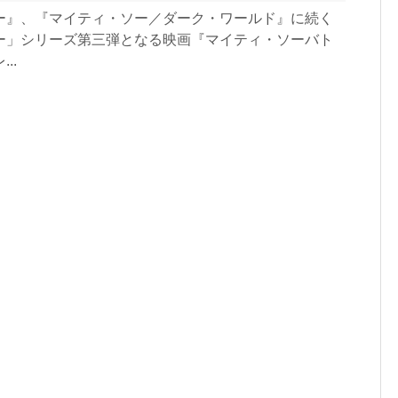
ー』、『マイティ・ソー／ダーク・ワールド』に続く
ー」シリーズ第三弾となる映画『マイティ・ソーバト
..