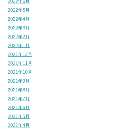
2022年6月
2022年5月
2022年4月
2022年3月
2022年2月
2022年1月
2021年12月
2021年11月
2021年10月
2021年9月
2021年8月
2021年7月
2021年6月
2021年5月
2021年4月