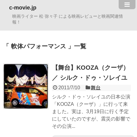
c-movie.jp
映画ライター 松 弥々子 による映画レビューと映画関連情
報！
軟体パフォーマンス
一覧
【舞台】KOOZA（クーザ）
／ シルク・ドゥ・ソレイユ
2011/7/10
舞台
シルク・ドゥ・ソレイユの日本公演
「KOOZA（クーザ）」に行って来
ました。実は、3月19日に行く予定
にしていたのですが、震災の影響で
その公演...