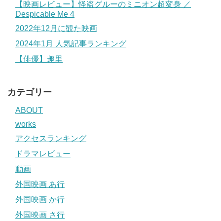
【映画レビュー】怪盗グルーのミニオン超変身 ／
Despicable Me 4
2022年12月に観た映画
2024年1月 人気記事ランキング
【俳優】趣里
カテゴリー
ABOUT
works
アクセスランキング
ドラマレビュー
動画
外国映画 あ行
外国映画 か行
外国映画 さ行