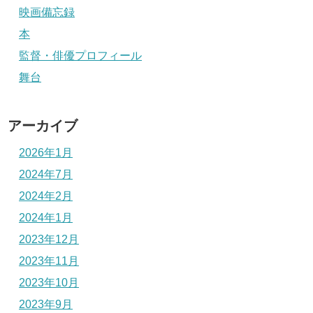
映画備忘録
本
監督・俳優プロフィール
舞台
アーカイブ
2026年1月
2024年7月
2024年2月
2024年1月
2023年12月
2023年11月
2023年10月
2023年9月