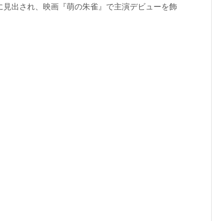
に見出され、映画『萌の朱雀』で主演デビューを飾