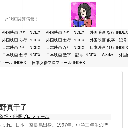
ューと映画関連情報！
外国映画 さ行 INDEX
外国映画 た行 INDEX
外国映画 な行 INDE
外国映画 ら行 INDEX
外国映画 わ行 INDEX
外国映画 数字・記号 I
日本映画 た行 INDEX
日本映画 な行 INDEX
日本映画 は行 INDE
日本映画 わ行 INDEX
日本映画 数字・記号 INDEX
Works
外国
ール INDEX
日本女優プロフィール INDEX
野真千子
監督・俳優プロフィール
4日生まれ、日本・奈良県出身。1997年、中学三年生の時