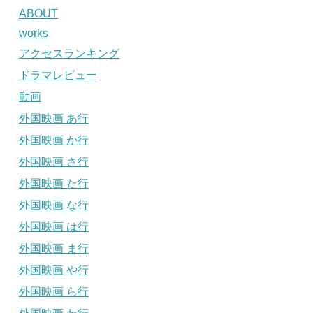
ABOUT
works
アクセスランキング
ドラマレビュー
動画
外国映画 あ行
外国映画 か行
外国映画 さ行
外国映画 た行
外国映画 な行
外国映画 は行
外国映画 ま行
外国映画 や行
外国映画 ら行