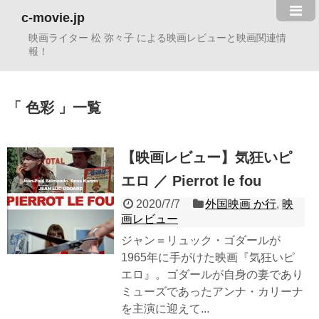
c-movie.jp
映画ライター 松 弥々子 による映画レビューと映画関連情
報！
色彩
一覧
【映画レビュー】気狂いピ
エロ ／ Pierrot le fou
2020/7/7
外国映画 か行
,
映
画レビュー
ジャン＝リュック・ゴダールが
1965年に手がけた映画『気狂いピ
エロ』。ゴダールが自身の妻であり
ミューズであったアンナ・カリーナ
を主演に迎えて...