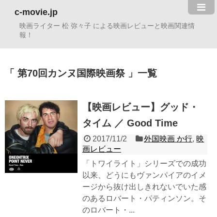
c-movie.jp
映画ライター 松 弥々子 による映画レビューと映画関連情
報！
第70回カンヌ国際映画祭
一覧
【映画レビュー】グッド・
タイム ／ Good Time
2017/11/2
外国映画 か行
,
映
画レビュー
「トワイライト」シリーズでの成功
以来、どうにもヴァンパイアのイメ
ージから抜け出しきれないでいた感
のあるロバート・パティンソン。そ
のロバート・...