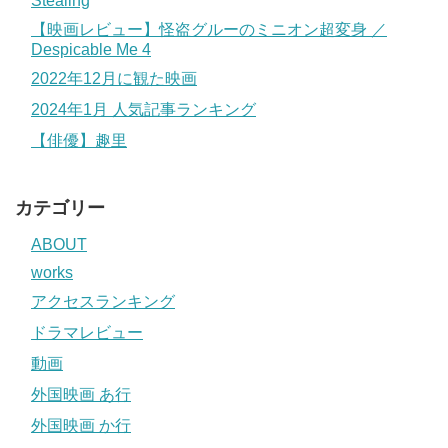
Stealing
【映画レビュー】怪盗グルーのミニオン超変身 ／
Despicable Me 4
2022年12月に観た映画
2024年1月 人気記事ランキング
【俳優】趣里
カテゴリー
ABOUT
works
アクセスランキング
ドラマレビュー
動画
外国映画 あ行
外国映画 か行