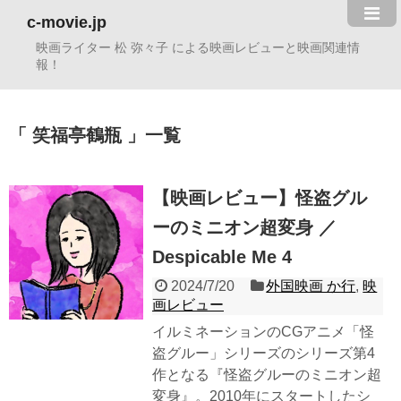
c-movie.jp
映画ライター 松 弥々子 による映画レビューと映画関連情
報！
笑福亭鶴瓶
一覧
【映画レビュー】怪盗グル
ーのミニオン超変身 ／
Despicable Me 4
2024/7/20
外国映画 か行
,
映
画レビュー
イルミネーションのCGアニメ「怪
盗グルー」シリーズのシリーズ第4
作となる『怪盗グルーのミニオン超
変身』。2010年にスタートしたシ