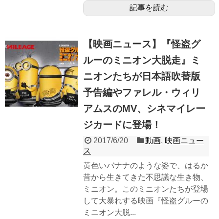
記事を読む
【映画ニュース】『怪盗グ
ルーのミニオン大脱走』ミ
ニオンたちが日本語吹替版
予告編やファレル・ウィリ
アムスのMV、シネマイレー
ジカードに登場！
2017/6/20
動画
,
映画ニュー
ス
黄色いバナナのような姿で、はるか
昔から生きてきた不思議な生き物、
ミニオン。このミニオンたちが登場
して大暴れする映画『怪盗グルーの
ミニオン大脱...