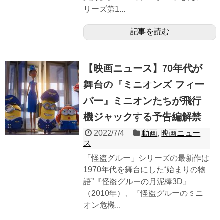
リーズ第1...
記事を読む
【映画ニュース】70年代が
舞台の『ミニオンズ フィー
バー』ミニオンたちが飛行
機ジャックする予告編解禁
2022/7/4
動画
,
映画ニュー
ス
「怪盗グルー」シリーズの最新作は
1970年代を舞台にした“始まりの物
語”『怪盗グルーの月泥棒3D』
（2010年）、『怪盗グルーのミニ
オン危機...