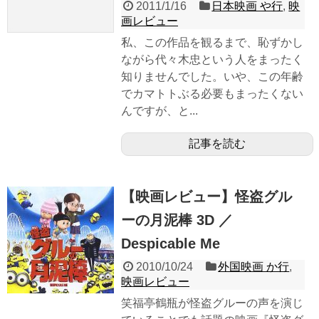
2011/1/16
日本映画 や行
,
映
画レビュー
私、この作品を観るまで、恥ずかし
ながら代々木忠という人をまったく
知りませんでした。いや、この年齢
でカマトトぶる必要もまったくない
んですが、と...
記事を読む
【映画レビュー】怪盗グル
ーの月泥棒 3D ／
Despicable Me
2010/10/24
外国映画 か行
,
映画レビュー
笑福亭鶴瓶が怪盗グルーの声を演じ