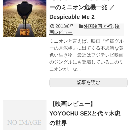
ーのミニオン危機一発 ／
Despicable Me 2
2013/8/7
外国映画 か行
,
映
画レビュー
ミニオンと言えば、映画『怪盗グル
ーの月泥棒』に出てくる不思議な黄
色い生き物。最近はフジテレビ映画
のジングルにも登場しているこのミ
ニオンが、な...
記事を読む
【映画レビュー】
YOYOCHU SEXと代々木忠
の世界