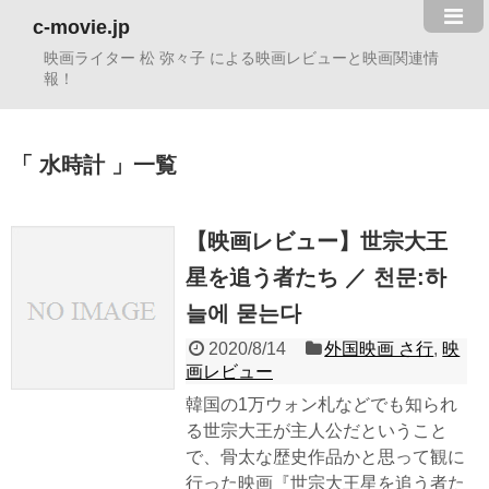
c-movie.jp
映画ライター 松 弥々子 による映画レビューと映画関連情
報！
水時計
一覧
【映画レビュー】世宗大王
星を追う者たち ／ 천문:하
늘에 묻는다
2020/8/14
外国映画 さ行
,
映
画レビュー
韓国の1万ウォン札などでも知られ
る世宗大王が主人公だということ
で、骨太な歴史作品かと思って観に
行った映画『世宗大王星を追う者た