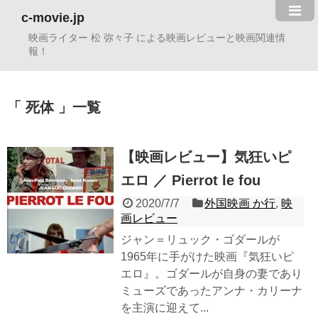
c-movie.jp
映画ライター 松 弥々子 による映画レビューと映画関連情
報！
死体
一覧
【映画レビュー】気狂いピ
エロ ／ Pierrot le fou
2020/7/7
外国映画 か行
,
映
画レビュー
ジャン＝リュック・ゴダールが
1965年に手がけた映画『気狂いピ
エロ』。ゴダールが自身の妻であり
ミューズであったアンナ・カリーナ
を主演に迎えて...