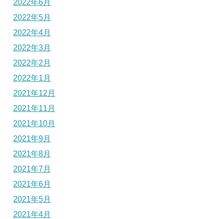
2022年6月
2022年5月
2022年4月
2022年3月
2022年2月
2022年1月
2021年12月
2021年11月
2021年10月
2021年9月
2021年8月
2021年7月
2021年6月
2021年5月
2021年4月