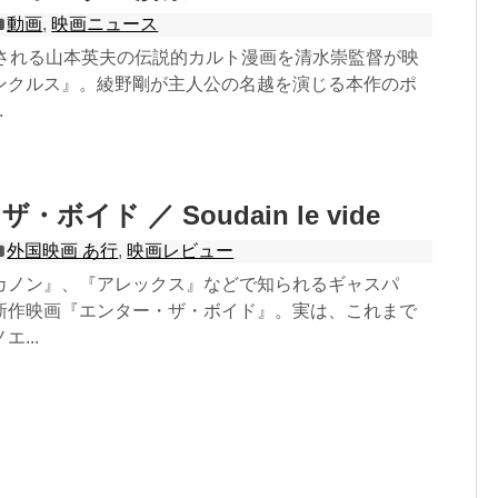
動画
,
映画ニュース
開される山本英夫の伝説的カルト漫画を清水崇監督が映
ンクルス』。綾野剛が主人公の名越を演じる本作のポ
.
ボイド ／ Soudain le vide
外国映画 あ行
,
映画レビュー
カノン』、『アレックス』などで知られるギャスパ
新作映画『エンター・ザ・ボイド』。実は、これまで
...