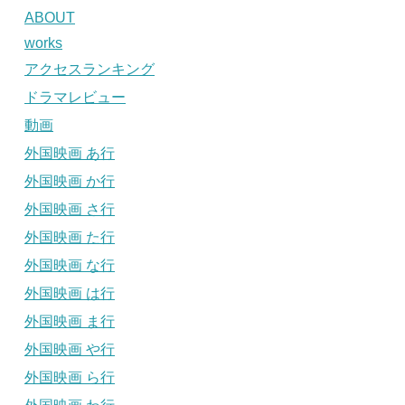
ABOUT
works
アクセスランキング
ドラマレビュー
動画
外国映画 あ行
外国映画 か行
外国映画 さ行
外国映画 た行
外国映画 な行
外国映画 は行
外国映画 ま行
外国映画 や行
外国映画 ら行