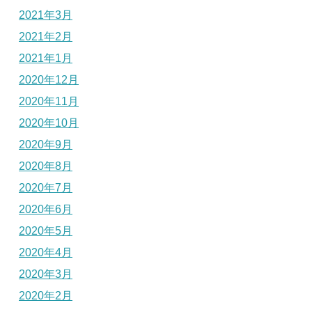
2021年3月
2021年2月
2021年1月
2020年12月
2020年11月
2020年10月
2020年9月
2020年8月
2020年7月
2020年6月
2020年5月
2020年4月
2020年3月
2020年2月