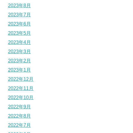
2023年8月
2023年7月
2023年6月
2023年5月
2023年4月
2023年3月
2023年2月
2023年1月
2022年12月
2022年11月
2022年10月
2022年9月
2022年8月
2022年7月