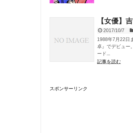
【女優】吉
2017/10/7
1988年7月2
卓』でデビュー
ード...
記事を読む
スポンサーリンク