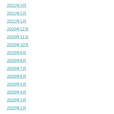
2021年3月
2021年2月
2021年1月
2020年12月
2020年11月
2020年10月
2020年9月
2020年8月
2020年7月
2020年6月
2020年5月
2020年4月
2020年3月
2020年2月