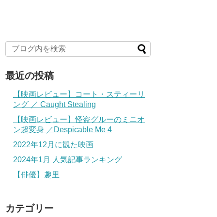
最近の投稿
【映画レビュー】コート・スティーリ
ング ／ Caught Stealing
【映画レビュー】怪盗グルーのミニオ
ン超変身 ／Despicable Me 4
2022年12月に観た映画
2024年1月 人気記事ランキング
【俳優】趣里
カテゴリー