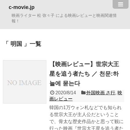
c-movie.jp
映画ライター 松 弥々子 による映画レビューと映画関連情
報！
明国
一覧
【映画レビュー】世宗大王
星を追う者たち ／ 천문:하
늘에 묻는다
2020/8/14
外国映画 さ行
,
映
画レビュー
韓国の1万ウォン札などでも知られ
る世宗大王が主人公だということ
で、骨太な歴史作品かと思って観に
行った映画『世宗大王星を追う者た