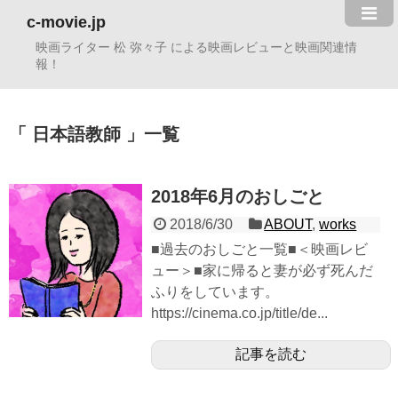
c-movie.jp
映画ライター 松 弥々子 による映画レビューと映画関連情
報！
日本語教師
一覧
2018年6月のおしごと
2018/6/30
ABOUT
,
works
■過去のおしごと一覧■＜映画レビ
ュー＞■家に帰ると妻が必ず死んだ
ふりをしています。
https://cinema.co.jp/title/de...
記事を読む