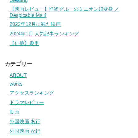
Stealing
【映画レビュー】怪盗グルーのミニオン超変身 ／
Despicable Me 4
2022年12月に観た映画
2024年1月 人気記事ランキング
【俳優】趣里
カテゴリー
ABOUT
works
アクセスランキング
ドラマレビュー
動画
外国映画 あ行
外国映画 か行