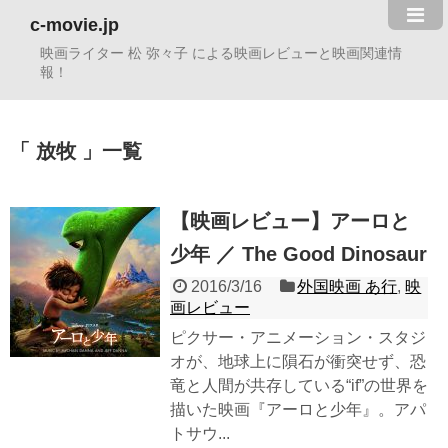
c-movie.jp
映画ライター 松 弥々子 による映画レビューと映画関連情
報！
放牧
一覧
【映画レビュー】アーロと
少年 ／ The Good Dinosaur
2016/3/16
外国映画 あ行
,
映
画レビュー
ピクサー・アニメーション・スタジ
オが、地球上に隕石が衝突せず、恐
竜と人間が共存している“if”の世界を
描いた映画『アーロと少年』。アパ
トサウ...