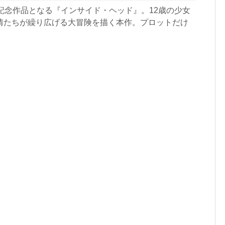
年記念作品となる『インサイド・ヘッド』。12歳の少女
情たちが繰り広げる大冒険を描く本作。プロットだけ