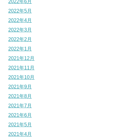
2022年6月
2022年5月
2022年4月
2022年3月
2022年2月
2022年1月
2021年12月
2021年11月
2021年10月
2021年9月
2021年8月
2021年7月
2021年6月
2021年5月
2021年4月