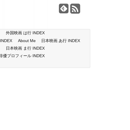
X
外国映画 は行 INDEX
NDEX
About Me
日本映画 あ行 INDEX
X
日本映画 ま行 INDEX
俳優プロフィール INDEX