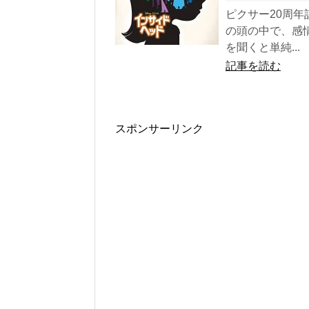
ピクサー20周
の頭の中で、感
を聞くと単純...
記事を読む
スポンサーリンク