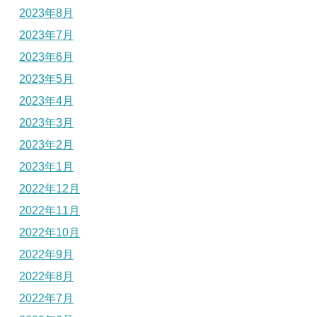
2023年8月
2023年7月
2023年6月
2023年5月
2023年4月
2023年3月
2023年2月
2023年1月
2022年12月
2022年11月
2022年10月
2022年9月
2022年8月
2022年7月