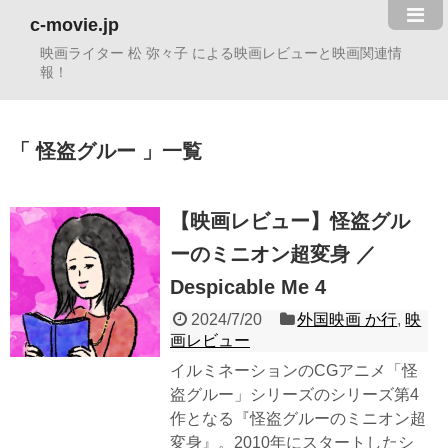
c-movie.jp
映画ライター 松 弥々子 による映画レビューと映画関連情
報！
怪盗グルー
一覧
【映画レビュー】怪盗グル
ーのミニオン超変身 ／
Despicable Me 4
2024/7/20
外国映画 か行
,
映
画レビュー
イルミネーションのCGアニメ「怪
盗グルー」シリーズのシリーズ第4
作となる『怪盗グルーのミニオン超
変身』。2010年にスタートしたシ