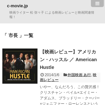
c-movie.jp
映画ライター 松 弥々子 による映画レビューと映画関連情
報！
市長
一覧
【映画レビュー】アメリカ
ン・ハッスル ／ American
Hustle
2014/1/6
外国映画 あ行
,
映
画レビュー
いやー、なんだろう、この贅沢感！
クリスチャン・ベイル×エイミー・
アダムス、ブラッドリー・クーパー
×ジェニファー・ローレンスという