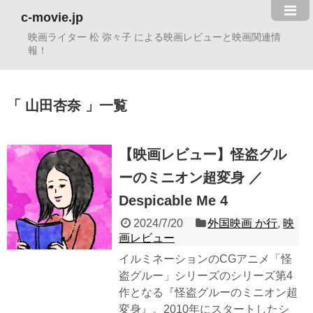
c-movie.jp
映画ライター 松 弥々子 による映画レビューと映画関連情
報！
山田杏奈
一覧
【映画レビュー】怪盗グル
ーのミニオン超変身 ／
Despicable Me 4
2024/7/20
外国映画 か行
,
映
画レビュー
イルミネーションのCGアニメ「怪
盗グルー」シリーズのシリーズ第4
作となる『怪盗グルーのミニオン超
変身』。2010年にスタートしたシ