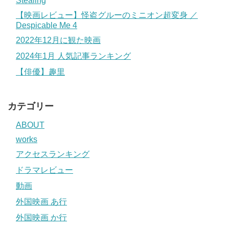
Stealing
【映画レビュー】怪盗グルーのミニオン超変身 ／
Despicable Me 4
2022年12月に観た映画
2024年1月 人気記事ランキング
【俳優】趣里
カテゴリー
ABOUT
works
アクセスランキング
ドラマレビュー
動画
外国映画 あ行
外国映画 か行