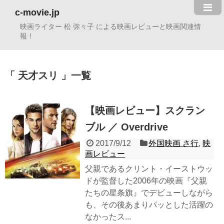
c-movie.jp
映画ライター 松 弥々子 による映画レビューと映画関連情
報！
天才スリ
一覧
【映画レビュー】スクラン
ブル ／ Overdrive
2017/9/12
外国映画 さ行
,
映
画レビュー
父親であるクリント・イーストウッ
ドが監督した2006年の映画『父親
たちの星条旗』でデビューしながら
も、その後あまりパッとした活躍の
なかったス...