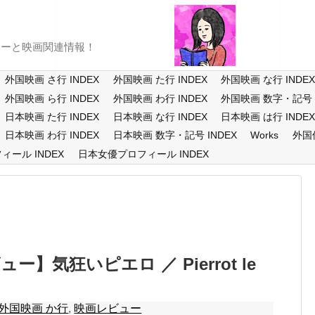
ューと映画関連情報！
外国映画 さ行 INDEX
外国映画 た行 INDEX
外国映画 な行 INDE
外国映画 ら行 INDEX
外国映画 わ行 INDEX
外国映画 数字・記号 I
日本映画 た行 INDEX
日本映画 な行 INDEX
日本映画 は行 INDE
日本映画 わ行 INDEX
日本映画 数字・記号 INDEX
Works
外国
ール INDEX
日本女優プロフィール INDEX
ー】気狂いピエロ ／ Pierrot le
外国映画 か行
,
映画レビュー