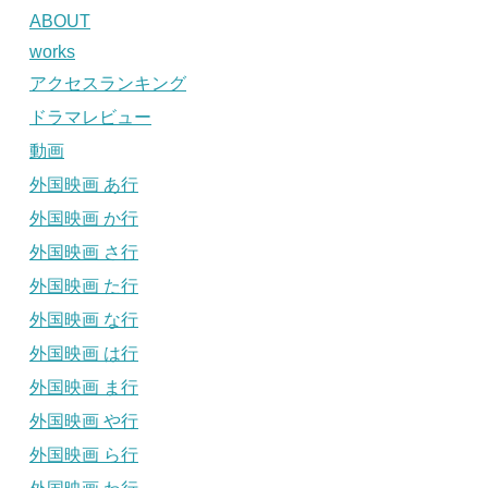
ABOUT
works
アクセスランキング
ドラマレビュー
動画
外国映画 あ行
外国映画 か行
外国映画 さ行
外国映画 た行
外国映画 な行
外国映画 は行
外国映画 ま行
外国映画 や行
外国映画 ら行