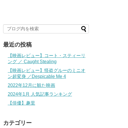
最近の投稿
【映画レビュー】コート・スティーリ
ング ／ Caught Stealing
【映画レビュー】怪盗グルーのミニオ
ン超変身 ／Despicable Me 4
2022年12月に観た映画
2024年1月 人気記事ランキング
【俳優】趣里
カテゴリー