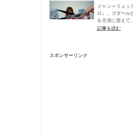
ジャン＝リュック
ロ』。ゴダール
を主演に迎えて..
記事を読む
スポンサーリンク