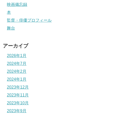
映画備忘録
本
監督・俳優プロフィール
舞台
アーカイブ
2026年1月
2024年7月
2024年2月
2024年1月
2023年12月
2023年11月
2023年10月
2023年9月