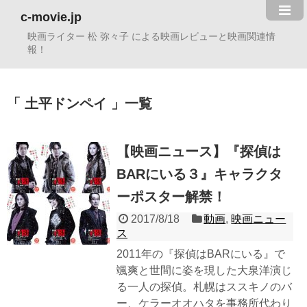
c-movie.jp
映画ライター 松 弥々子 による映画レビューと映画関連情
報！
土平ドンペイ
一覧
【映画ニュース】『探偵は
BARにいる３』キャラクタ
ーポスター解禁！
2017/8/18
動画
,
映画ニュー
ス
2011年の『探偵はBARにいる』で
颯爽と世間に姿を現した大泉洋演じ
る一人の探偵。札幌はススキノのバ
ー、ケラーオオハタを事務所代わり