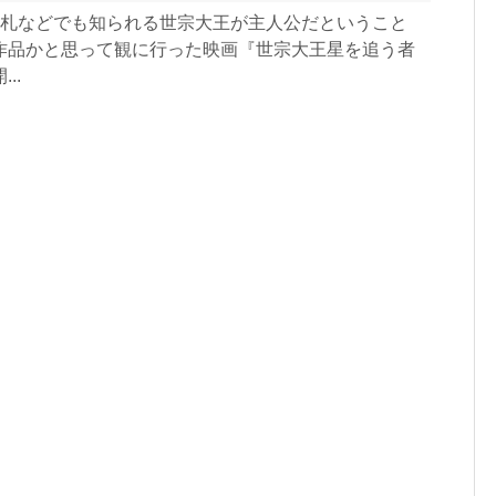
ン札などでも知られる世宗大王が主人公だということ
作品かと思って観に行った映画『世宗大王星を追う者
..