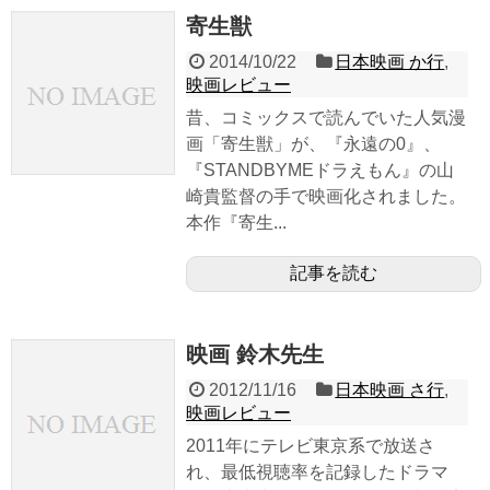
寄生獣
2014/10/22
日本映画 か行
,
映画レビュー
昔、コミックスで読んでいた人気漫
画「寄生獣」が、『永遠の0』、
『STANDBYMEドラえもん』の山
崎貴監督の手で映画化されました。
本作『寄生...
記事を読む
映画 鈴木先生
2012/11/16
日本映画 さ行
,
映画レビュー
2011年にテレビ東京系で放送さ
れ、最低視聴率を記録したドラマ