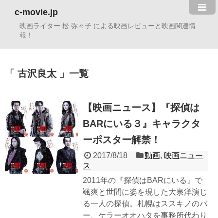
c-movie.jp
映画ライター 松 弥々子 による映画レビューと映画関連情
報！
古沢良太
一覧
【映画ニュース】『探偵は
BARにいる３』キャラクタ
ーポスター解禁！
2017/8/18
動画
,
映画ニュー
ス
2011年の『探偵はBARにいる』で
颯爽と世間に姿を現した大泉洋演じ
る一人の探偵。札幌はススキノのバ
ー、ケラーオオハタを事務所代わり