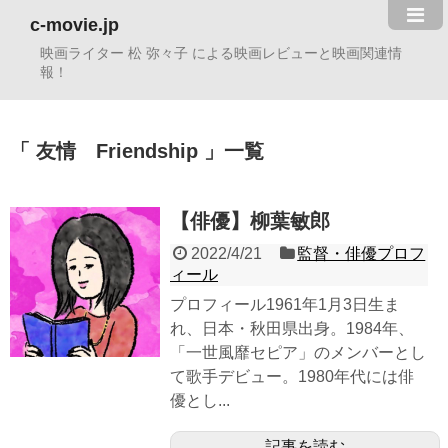
c-movie.jp
映画ライター 松 弥々子 による映画レビューと映画関連情
報！
友情 Friendship
一覧
【俳優】柳葉敏郎
2022/4/21
監督・俳優プロフ
ィール
プロフィール1961年1月3日生ま
れ、日本・秋田県出身。1984年、
「一世風靡セピア」のメンバーとし
て歌手デビュー。1980年代には俳
優とし...
記事を読む