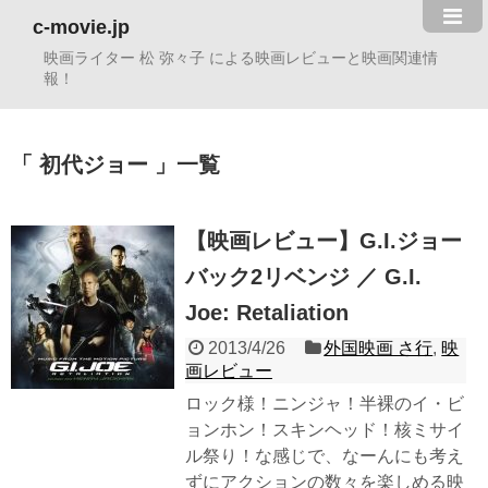
c-movie.jp
映画ライター 松 弥々子 による映画レビューと映画関連情
報！
初代ジョー
一覧
【映画レビュー】G.I.ジョー
バック2リベンジ ／ G.I.
Joe: Retaliation
2013/4/26
外国映画 さ行
,
映
画レビュー
ロック様！ニンジャ！半裸のイ・ビ
ョンホン！スキンヘッド！核ミサイ
ル祭り！な感じで、なーんにも考え
ずにアクションの数々を楽しめる映