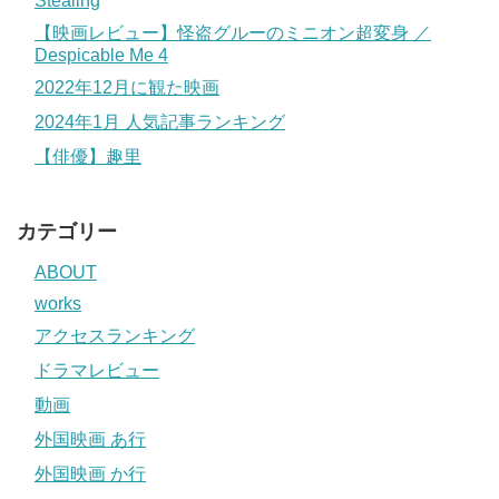
Stealing
【映画レビュー】怪盗グルーのミニオン超変身 ／
Despicable Me 4
2022年12月に観た映画
2024年1月 人気記事ランキング
【俳優】趣里
カテゴリー
ABOUT
works
アクセスランキング
ドラマレビュー
動画
外国映画 あ行
外国映画 か行