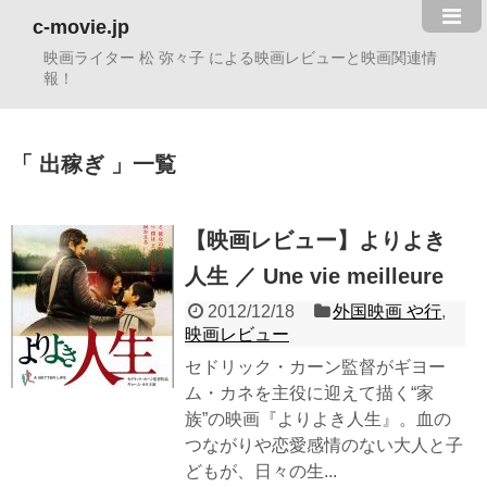
c-movie.jp
映画ライター 松 弥々子 による映画レビューと映画関連情
報！
出稼ぎ
一覧
【映画レビュー】よりよき
人生 ／ Une vie meilleure
2012/12/18
外国映画 や行
,
映画レビュー
セドリック・カーン監督がギヨー
ム・カネを主役に迎えて描く“家
族”の映画『よりよき人生』。血の
つながりや恋愛感情のない大人と子
どもが、日々の生...