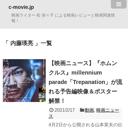
c-movie.jp
映画ライター 松 弥々子 による映画レビューと映画関連情
報！
内藤瑛亮
一覧
【映画ニュース】『ホムン
クルス』millennium
parade「Trepanation」が流
れる予告編映像＆ポスター
解禁！
2021/2/17
動画
,
映画ニュー
ス
4月2日から公開される山本英夫の伝