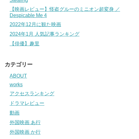
Stealing
【映画レビュー】怪盗グルーのミニオン超変身 ／
Despicable Me 4
2022年12月に観た映画
2024年1月 人気記事ランキング
【俳優】趣里
カテゴリー
ABOUT
works
アクセスランキング
ドラマレビュー
動画
外国映画 あ行
外国映画 か行