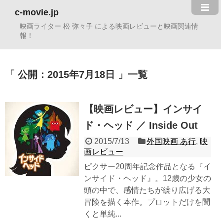
c-movie.jp
映画ライター 松 弥々子 による映画レビューと映画関連情
報！
公開：2015年7月18日
一覧
【映画レビュー】インサイ
ド・ヘッド ／ Inside Out
2015/7/13
外国映画 あ行
,
映
画レビュー
ピクサー20周年記念作品となる『イ
ンサイド・ヘッド』。12歳の少女の
頭の中で、感情たちが繰り広げる大
冒険を描く本作。プロットだけを聞
くと単純...