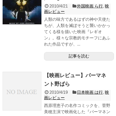
2010/4/21
外国映画 ら行
,
映
画レビュー
人類の味方であるはずの神や天使た
ちが、人類を滅ぼそうと襲いかかっ
てくる様を描いた映画『レギオ
ン』。様々な宗教的モチーフにあふ
れた作品ですが、...
記事を読む
【映画レビュー】パーマネ
ント野ばら
2010/4/19
日本映画 は行
,
映
画レビュー
西原理恵子の名作コミックを、菅野
美穂主演で映画化した『パーマネン