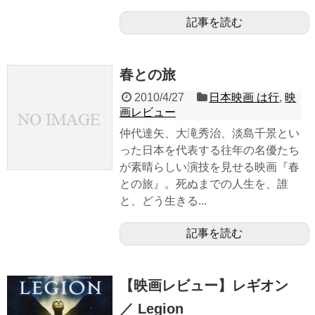
記事を読む
春との旅
2010/4/27
日本映画 は行
,
映
画レビュー
仲代達矢、大滝秀治、淡島千景とい
った日本を代表する往年の名優たち
が素晴らしい演技を見せる映画『春
との旅』。死ぬまでの人生を、誰
と、どう生きる...
記事を読む
【映画レビュー】レギオン
／ Legion