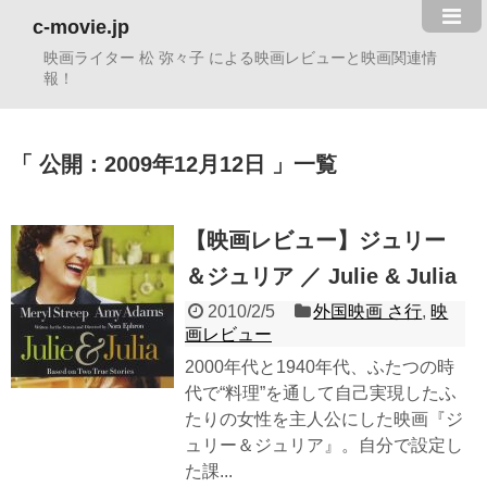
c-movie.jp
映画ライター 松 弥々子 による映画レビューと映画関連情
報！
公開：2009年12月12日
一覧
【映画レビュー】ジュリー
＆ジュリア ／ Julie & Julia
2010/2/5
外国映画 さ行
,
映
画レビュー
2000年代と1940年代、ふたつの時
代で“料理”を通して自己実現したふ
たりの女性を主人公にした映画『ジ
ュリー＆ジュリア』。自分で設定し
た課...